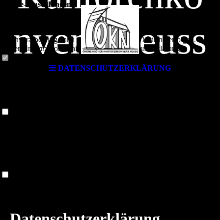
Cookie-Einstellungen
Diese Webseite verwendet Cookies, um Besuchern ein optimales
Nutzererlebnis zu bieten. Bestimmte Inhalte von Drittanbietern werden
nvent Neuss
nur angezeigt, wenn die entsprechende Option aktiviert ist. Die
Datenverarbeitung kann dann auch in einem Drittland erfolgen.
Weitere Informationen hierzu in der Datenschutzerklärung.
Technisch notwendige
DATENSCHUTZERKLÄRUNG
Kirchenmusik
Diese Cookies sind zum Betrieb der Webseite notwendig, z.B. zum
Schutz vor Hackerangriffen und zur Gewährleistung eines
konsistenten und der Nachfrage angepassten Erscheinungsbilds der
Seite.
im Rhein-Kreis
Analytische
Diese Cookies werden verwendet, um das Nutzererlebnis weiter zu
Neuss
optimieren. Hierunter fallen auch Statistiken, die dem
Webseitenbetreiber von Drittanbietern zur Verfügung gestellt werden,
sowie die Ausspielung von personalisierter Werbung durch die
Nachverfolgung der Nutzeraktivität über verschiedene Webseiten.
Drittanbieter-Inhalte
Diese Webseite bietet möglicherweise Inhalte oder Funktionalitäten an,
Datenschutzerklärung
die von Drittanbietern eigenverantwortlich zur Verfügung gestellt
werden. Diese Drittanbieter können eigene Cookies setzen, z.B. um
die Nutzeraktivität zu verfolgen oder ihre Angebote zu personalisieren