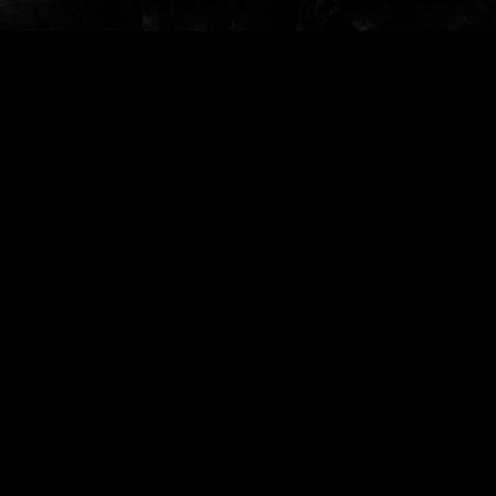
Ökumenischer Kantorenkonvent Neuss
Elf katholische Seelsorgebereichsmusiker und sechs
hauptamtliche Kirchenmusiker/innen der evangelischen Kirche