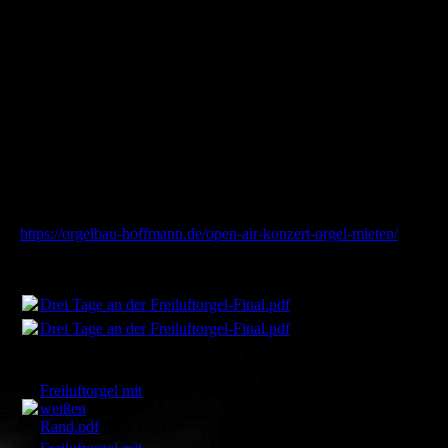
Orgel auf dem "Platz des Wir" auf der Landesgartenschau
und zu optimieren.
geparkt.
Ablehnen
Diese Orgel wird von den örtlichen Kirchenmusiker/innen
Alle akzeptieren
halbstündlich im Wechsel bespielt ab Freitag, 14 Uhr, bis
Speichern
Sonntag, 18 Uhr.
Highlight wird am Samstag um 15 Uhr ein
Improvisationskonzert des Orgelprofessors Wolfgang Seifen
sein, zu dem Sie herzlich eingeladen sind!
Weitere Informationen und Bilder finden Sie hier auf der
Homepage des Orgelbauers Hoffmann und Schindler:
https://orgelbau-hoffmann.de/open-air-konzert-orgel-mieten/
Wer spielt wann?
Drei Tage an der Freiluftorgel-Final.pdf
(444.45KB)
Drei Tage an der Freiluftorgel-Final.pdf
(444.45KB)
Konzert mit Wolfgang Seifen am Samstag, 20. Juni, 15 Uhr!
Freiluftorgel mit
weißen
Rand.pdf
(607.1KB)