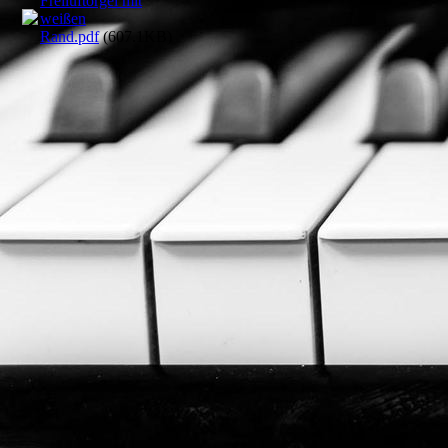
Freiluftorgel mit
weißen
Rand.pdf
(607.1KB)