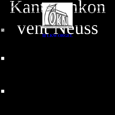
Kantorenkon
Cookie-Einstellungen
Diese Webseite verwendet Cookies, um Besuchern ein optimales
Nutzererlebnis zu bieten. Bestimmte Inhalte von Drittanbietern werden
nur angezeigt, wenn die entsprechende Option aktiviert ist. Die
vent Neuss
Datenverarbeitung kann dann auch in einem Drittland erfolgen.
Weitere Informationen hierzu in der Datenschutzerklärung.
Technisch notwendige
LKW-ORGEL
Diese Cookies sind zum Betrieb der Webseite notwendig, z.B. zum
Kirchenmusik im
Schutz vor Hackerangriffen und zur Gewährleistung eines
konsistenten und der Nachfrage angepassten Erscheinungsbilds der
Seite.
Rhein-Kreis
Analytische
Diese Cookies werden verwendet, um das Nutzererlebnis weiter zu
optimieren. Hierunter fallen auch Statistiken, die dem
Neuss
Webseitenbetreiber von Drittanbietern zur Verfügung gestellt werden,
sowie die Ausspielung von personalisierter Werbung durch die
Nachverfolgung der Nutzeraktivität über verschiedene Webseiten.
Drittanbieter-Inhalte
Diese Webseite bietet möglicherweise Inhalte oder Funktionalitäten an,
LKW-Orgel
die von Drittanbietern eigenverantwortlich zur Verfügung gestellt
werden. Diese Drittanbieter können eigene Cookies setzen, z.B. um
Von Freitag, 19. Juni, bis Sonntag, 21. Juni, wird eine LKW-
die Nutzeraktivität zu verfolgen oder ihre Angebote zu personalisieren