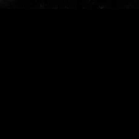
Ökumenischer Kantorenkonvent Neuss
Elf katholische Seelsorgebereichsmusiker und sechs
hauptamtliche Kirchenmusiker/innen der evangelischen Kirche
möchten Synergieeffekte nutzen, Gemeinsamkeiten bündeln und
sich gegenseitig unterstützen.
Kontakt: