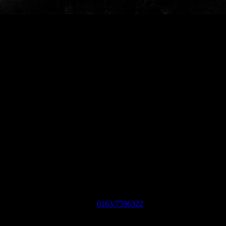
hauptamtliche Kirchenmusiker/innen der evangelischen Kirche
möchten Synergieeffekte nutzen, Gemeinsamkeiten bündeln und
sich gegenseitig unterstützen.
Kontakt:
Regionalkantor Michael Landsky
(katholische Kirche)
Tel.
0163/7596322