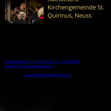
und zu optimieren.
Kirchengemeinde St.
Ablehnen
Alle akzeptieren
Quirinus, Neuss
Speichern
Kirche
Quirinus-Münster
Chöre/Ensembles
Münsterchor Neuss donnerstags 19:30 Uhr,
Sakristei Quirinus-Münster; Kammerchor Capella Quirina Neuss
nach Vereinbarung und Vorsingen. Zwei Scholen für
gregorianischen Choral
Ansprechpartner
Münsterkantor Joachim Neugart,
Münsterplatz 16, 41460 Neuss,
02131/4746151
,
mmn@muenstermusikneuss.de
Homepage
www.muenstermusikneuss.de