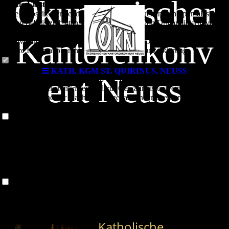
Ökumenischer
Cookie-Einstellungen
Diese Webseite verwendet Cookies, um Besuchern ein optimales
Nutzererlebnis zu bieten. Bestimmte Inhalte von Drittanbietern werden
nur angezeigt, wenn die entsprechende Option aktiviert ist. Die
Kantorenkonv
Datenverarbeitung kann dann auch in einem Drittland erfolgen.
Weitere Informationen hierzu in der Datenschutzerklärung.
Technisch notwendige
KATH. KGM ST. QUIRINUS, NEUSS
ent Neuss
Diese Cookies sind zum Betrieb der Webseite notwendig, z.B. zum
Schutz vor Hackerangriffen und zur Gewährleistung eines
konsistenten und der Nachfrage angepassten Erscheinungsbilds der
Seite.
Kirchenmusik im
Analytische
Diese Cookies werden verwendet, um das Nutzererlebnis weiter zu
optimieren. Hierunter fallen auch Statistiken, die dem
Rhein-Kreis Neuss
Webseitenbetreiber von Drittanbietern zur Verfügung gestellt werden,
sowie die Ausspielung von personalisierter Werbung durch die
Nachverfolgung der Nutzeraktivität über verschiedene Webseiten.
Drittanbieter-Inhalte
Diese Webseite bietet möglicherweise Inhalte oder Funktionalitäten an,
die von Drittanbietern eigenverantwortlich zur Verfügung gestellt
werden. Diese Drittanbieter können eigene Cookies setzen, z.B. um
Katholische
die Nutzeraktivität zu verfolgen oder ihre Angebote zu personalisieren