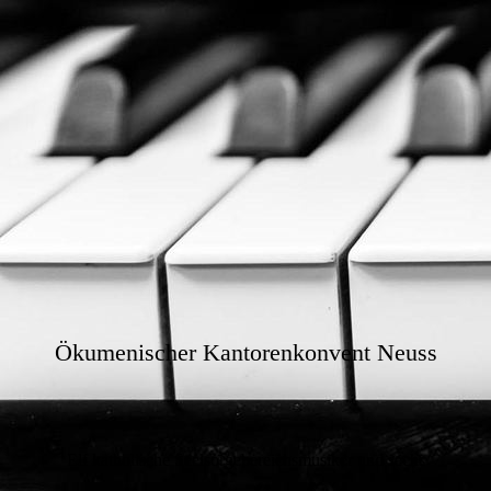
Ökumenischer Kantorenkonvent Neuss
Elf katholische Seelsorgebereichsmusiker und sechs