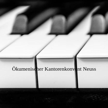
Ökumenischer Kantorenkonvent Neuss
Elf katholische Seelsorgebereichsmusiker und sechs
hauptamtliche Kirchenmusiker/innen der evangelischen Kirche