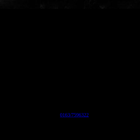
möchten Synergieeffekte nutzen, Gemeinsamkeiten bündeln und
sich gegenseitig unterstützen.
Kontakt:
Regionalkantor Michael Landsky
(katholische Kirche)
Tel.
0163/7596322